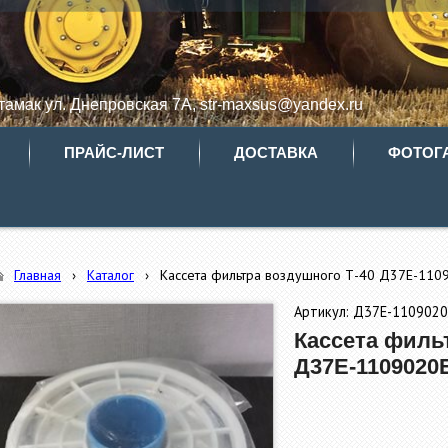
итамак ул. Днепровская 7А, str-maxsus@yandex.ru
ПРАЙС-ЛИСТ
ДОСТАВКА
ФОТОГ
Главная
›
Каталог
›
Кассета фильтра воздушного Т-40 Д37Е-110
Артикул: Д37Е-1109020
Кассета филь
Д37Е-1109020