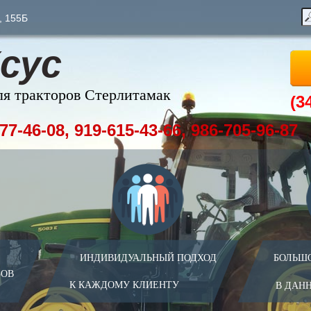
, 155Б
сус
ля тракторов Стерлитамак
(3
77-46-08, 919-615-43-66, 986-705-96-87
ИНДИВИДУАЛЬНЫЙ ПОДХОД
БОЛЬШ
ЗОВ
К КАЖДОМУ КЛИЕНТУ
В ДАН