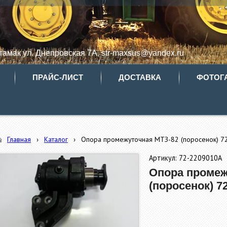
итамак ул. Днепровская 7А, str-maxsus@yandex.ru
ПРАЙС-ЛИСТ
ДОСТАВКА
ФОТОГ
Главная
›
Каталог
›
Опора промежуточная МТЗ-82 (поросенок) 7
Артикул: 72-2209010А
Опора промеж
(поросенок) 7