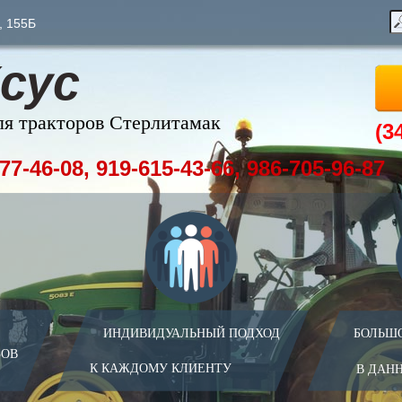
, 155Б
сус
ля тракторов Стерлитамак
(3
77-46-08, 919-615-43-66, 986-705-96-87
ИНДИВИДУАЛЬНЫЙ ПОДХОД
БОЛЬШ
ЗОВ
К КАЖДОМУ КЛИЕНТУ
В ДАН