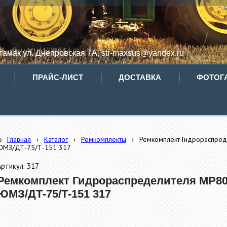
итамак ул. Днепровская 7А, str-maxsus@yandex.ru
ПРАЙС-ЛИСТ
ДОСТАВКА
ФОТОГ
Главная
›
Каталог
›
Ремкомплекты
›
Ремкомплект Гидрораспред
ЮМЗ/ДТ-75/Т-151 317
Артикул: 317
Ремкомплект Гидрораспределителя МР80-
ЮМЗ/ДТ-75/Т-151 317