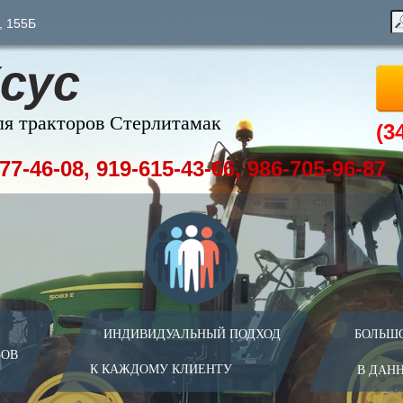
, 155Б
сус
ля тракторов Стерлитамак
(3
77-46-08, 919-615-43-66, 986-705-96-87
ИНДИВИДУАЛЬНЫЙ ПОДХОД
БОЛЬШ
ЗОВ
К КАЖДОМУ КЛИЕНТУ
В ДАН