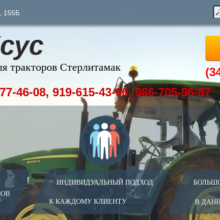
, 155Б
сус
ля тракторов Стерлитамак
(3
77-46-08, 919-615-43-66, 986-705-96-87
ИНДИВИДУАЛЬНЫЙ ПОДХОД
БОЛЬШ
ЗОВ
К КАЖДОМУ КЛИЕНТУ
В ДАН