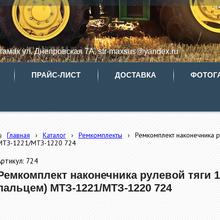
итамак ул. Днепровская 7А, str-maxsus@yandex.ru
ПРАЙС-ЛИСТ
ДОСТАВКА
ФОТОГ
Главная
›
Каталог
›
Ремкомплекты
›
Ремкомплект наконечника р
МТЗ-1221/МТЗ-1220 724
Артикул: 724
Ремкомплект наконечника рулевой тяги 1
пальцем) МТЗ-1221/МТЗ-1220 724