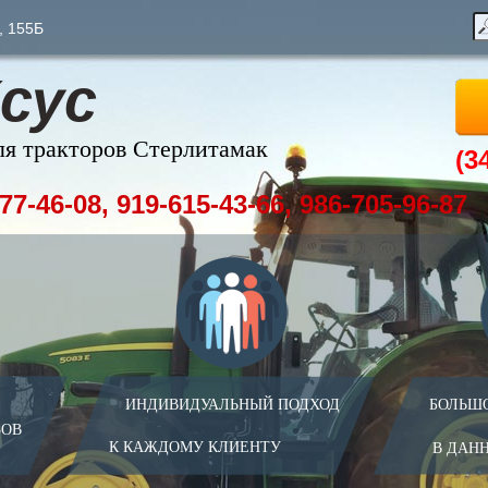
, 155Б
сус
ля тракторов Стерлитамак
(3
77-46-08, 919-615-43-66, 986-705-96-87
ИНДИВИДУАЛЬНЫЙ ПОДХОД
БОЛЬШ
ЗОВ
К КАЖДОМУ КЛИЕНТУ
В ДАН