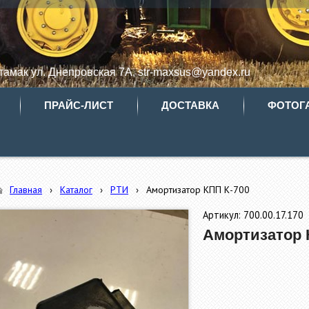
итамак ул. Днепровская 7А, str-maxsus@yandex.ru
ПРАЙС-ЛИСТ
ДОСТАВКА
ФОТОГ
Главная
›
Каталог
›
РТИ
›
Амортизатор КПП К-700
Артикул: 700.00.17.170
Амортизатор 