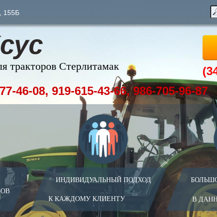
, 155Б
сус
ля тракторов Стерлитамак
(3
77-46-08, 919-615-43-66, 986-705-96-87
ИНДИВИДУАЛЬНЫЙ ПОДХОД
БОЛЬШ
ЗОВ
К КАЖДОМУ КЛИЕНТУ
В ДАН