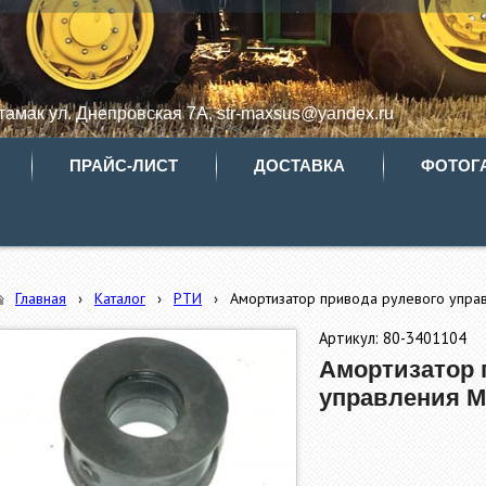
итамак ул. Днепровская 7А, str-maxsus@yandex.ru
ПРАЙС-ЛИСТ
ДОСТАВКА
ФОТОГ
Главная
›
Каталог
›
РТИ
›
Амортизатор привода рулевого упра
Артикул: 80-3401104
Амортизатор 
управления МТ