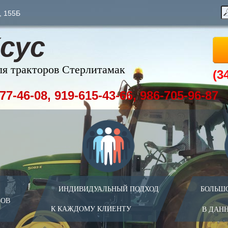
, 155Б
сус
ля тракторов Стерлитамак
(3
77-46-08, 919-615-43-66, 986-705-96-87
ИНДИВИДУАЛЬНЫЙ ПОДХОД
БОЛЬШ
ЗОВ
К КАЖДОМУ КЛИЕНТУ
В ДАН