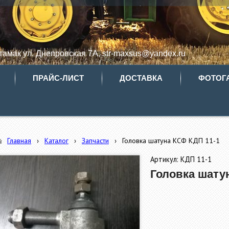
итамак ул. Днепровская 7А, str-maxsus@yandex.ru
ПРАЙС-ЛИСТ
ДОСТАВКА
ФОТОГ
Главная
›
Каталог
›
Запчасти
›
Головка шатуна КСФ КДП 11-1
Артикул: КДП 11-1
Головка шату