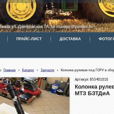
итамак ул. Днепровская 7А, str-maxsus@yandex.ru
ПРАЙС-ЛИСТ
ДОСТАВКА
ФОТОГ
Главная
›
Каталог
›
Запчасти
›
Колонка рулевая под ГОРУ в сб
Артикул: 853401010
Колонка руле
МТЗ БЗТДиА