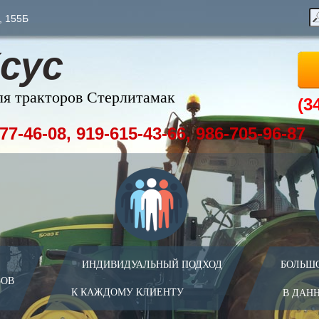
, 155Б
сус
ля тракторов Стерлитамак
(3
77-46-08, 919-615-43-66, 986-705-96-87
ИНДИВИДУАЛЬНЫЙ ПОДХОД
БОЛЬШ
ЗОВ
К КАЖДОМУ КЛИЕНТУ
В ДАН