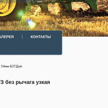
АЛЕРЕЯ
КОНТАКТЫ
я 34мм БЗТДиА
З без рычага узкая