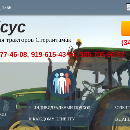
, 155Б
сус
ля тракторов Стерлитамак
(3
77-46-08, 919-615-43-66, 986-705-96-87
ИНДИВИДУАЛЬНЫЙ ПОДХОД
БОЛЬШ
ЗОВ
К КАЖДОМУ КЛИЕНТУ
В ДАН