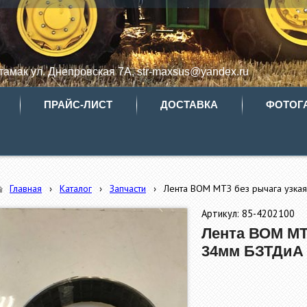
итамак ул. Днепровская 7А, str-maxsus@yandex.ru
ПРАЙС-ЛИСТ
ДОСТАВКА
ФОТОГ
Главная
›
Каталог
›
Запчасти
›
Лента ВОМ МТЗ без рычага узка
Артикул: 85-4202100
Лента ВОМ МТ
34мм БЗТДиА