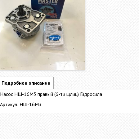
Подробное описание
Насос НШ-16М3 правый (6-ти щлиц) Гидросила
Артикул: НШ-16М3