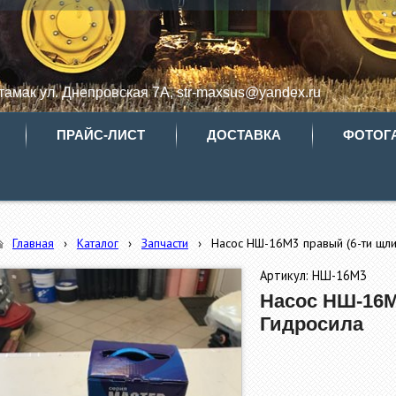
итамак ул. Днепровская 7А, str-maxsus@yandex.ru
ПРАЙС-ЛИСТ
ДОСТАВКА
ФОТОГ
Главная
›
Каталог
›
Запчасти
›
Насос НШ-16М3 правый (6-ти щли
Артикул: НШ-16М3
Насос НШ-16М
Гидросила