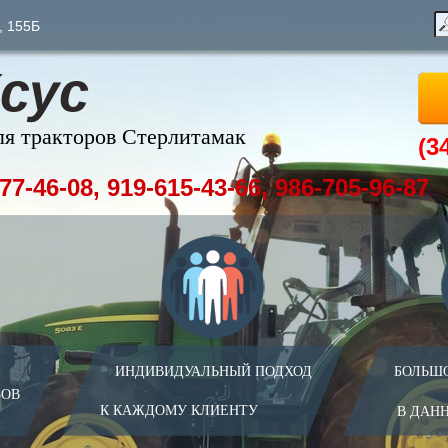
, 155Б
сус
ля тракторов Стерлитамак
(3
77-46-08, 919-615-43-66, 986-705-96-87
ИНДИВИДУАЛЬНЫЙ ПОДХОД
БОЛЬШ
ЗОВ
К КАЖДОМУ КЛИЕНТУ
В ДАН