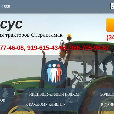
, 155Б
сус
ля тракторов Стерлитамак
(3
77-46-08, 919-615-43-66, 986-705-96-87
ИНДИВИДУАЛЬНЫЙ ПОДХОД
БОЛЬШ
ЗОВ
К КАЖДОМУ КЛИЕНТУ
В ДАН