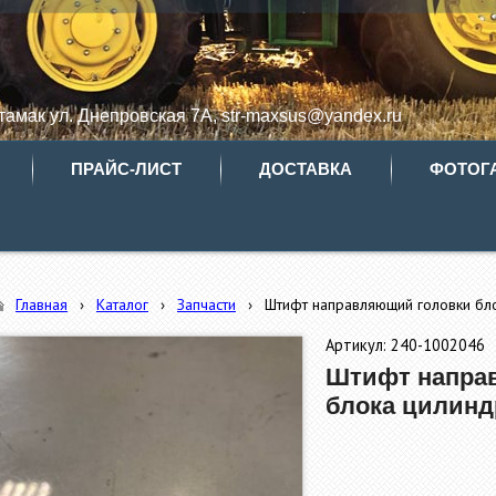
итамак ул. Днепровская 7А, str-maxsus@yandex.ru
ПРАЙС-ЛИСТ
ДОСТАВКА
ФОТОГ
Главная
›
Каталог
›
Запчасти
›
Штифт направляющий головки б
Артикул: 240-1002046
Штифт напра
блока цилин