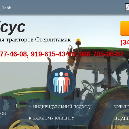
, 155Б
сус
ля тракторов Стерлитамак
(3
77-46-08, 919-615-43-66, 986-705-96-87
ИНДИВИДУАЛЬНЫЙ ПОДХОД
БОЛЬШ
ЗОВ
К КАЖДОМУ КЛИЕНТУ
В ДАН