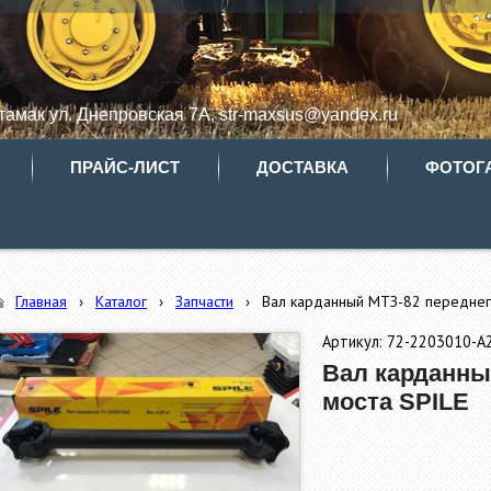
итамак ул. Днепровская 7А, str-maxsus@yandex.ru
ПРАЙС-ЛИСТ
ДОСТАВКА
ФОТОГ
Главная
›
Каталог
›
Запчасти
›
Вал карданный МТЗ-82 переднег
Артикул: 72-2203010-А
Вал карданны
моста SPILE