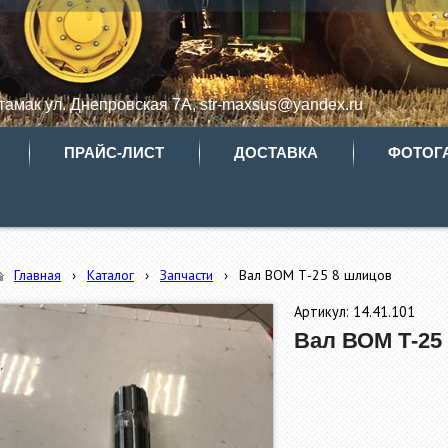
итамак ул. Днепровская 7А, str-maxsus@yandex.ru
ПРАЙС-ЛИСТ
ДОСТАВКА
ФОТОГ
Главная
›
Каталог
›
Запчасти
›
Вал ВОМ Т-25 8 шлицов
Артикул: 14.41.101
Вал ВОМ Т-25