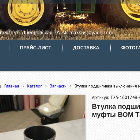
итамак ул. Днепровская 7А, str-maxsus@yandex.ru
ПРАЙС-ЛИСТ
ДОСТАВКА
ФОТОГ
Главная
›
Каталог
›
Запчасти
›
Втулка подшипника выключения
Артикул: Т25-1601248-
Втулка подш
муфты ВОМ Т