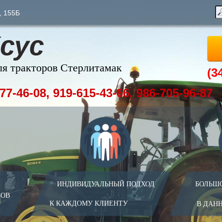
, 155Б
сус
ля тракторов Стерлитамак
(3
77-46-08, 919-615-43-66, 986-705-96-87
ИНДИВИДУАЛЬНЫЙ ПОДХОД
БОЛЬШ
ЗОВ
К КАЖДОМУ КЛИЕНТУ
В ДАН